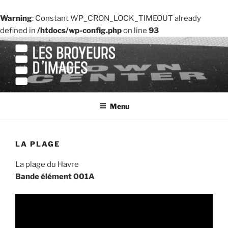
Warning
: Constant WP_CRON_LOCK_TIMEOUT already
defined in
/htdocs/wp-config.php
on line
93
Aller
au
contenu
principal
LE SITE DE L'ASSOCIATION
Menu
LA PLAGE
La plage du Havre
Bande élément 001A