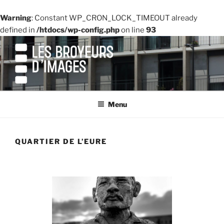
Warning
: Constant WP_CRON_LOCK_TIMEOUT already
defined in
/htdocs/wp-config.php
on line
93
Aller
au
contenu
principal
LE SITE DE L'ASSOCIATION
Menu
QUARTIER DE L’EURE